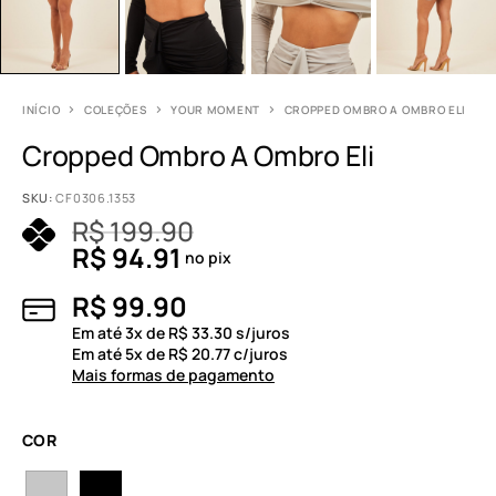
INÍCIO
COLEÇÕES
YOUR MOMENT
CROPPED OMBRO A OMBRO ELI
Cropped Ombro A Ombro Eli
SKU:
CF0306.1353
R$
199.90
R$
94.91
no pix
R$
99.90
Em até
3
x de
R$
33.30
s/juros
Em até
5
x de
R$
20.77
c/juros
Mais formas de pagamento
COR