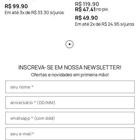
R$
119.90
R$
99.90
R$
47.41
no pix
Em até
3
x de
R$
33.30
s/juros
R$
49.90
Em até
2
x de
R$
24.95
s/juros
INSCREVA-SE EM NOSSA NEWSLETTER!
Ofertas e novidades em primeira mão!