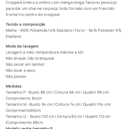
Cropped ombro a ombro com manga longa, faixa no pescoço
para dar um charme na peça, todo forrado com um franzido
frontal no centro do cropped.
Tecido e composição
Malha – 86% Poliamida 14% Elastano | Forro – 94% Poliéster 6%
Elastano
Modo de lavagem
Lavagem a mão, temperatura máxima a 40º.
Não alvejar, não branquear.
Não secar em tambor.
Não lavar a seco.
Não passar.
Medidas
Tamanho P –Busto 88 cm | Cintura 68 cm | Quadril 98 cm|
Comprimento 84cm
Tamanho M –Busto 94 cm | Cintura 74 cm | Quadril 104 cm|
Comprimento86cm
Tamanho G – Busto 102 cm | Cintura 82 cm | Quadril 112 cm
|Comprimento 88cm
Modelo veste tamanho P