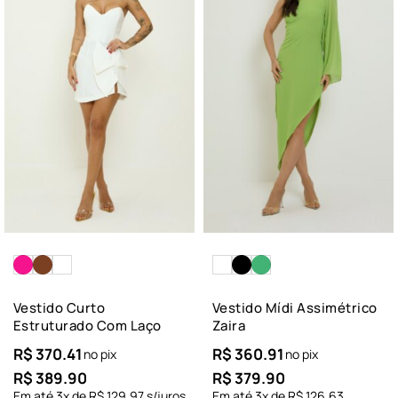
Vestido Curto
Vestido Mídi Assimétrico
Estruturado Com Laço
Zaira
R$
370.41
R$
360.91
no pix
no pix
R$
389.90
R$
379.90
Em até
3
x de
R$
129.97
s/juros
Em até
3
x de
R$
126.63