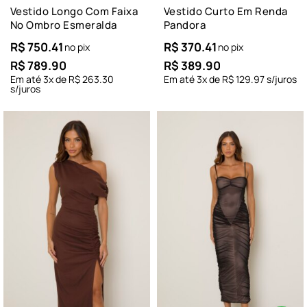
Vestido Longo Com Faixa
Vestido Curto Em Renda
No Ombro Esmeralda
Pandora
R$
750.41
R$
370.41
no pix
no pix
R$
789.90
R$
389.90
Em até
3
x de
R$
263.30
Em até
3
x de
R$
129.97
s/juros
s/juros