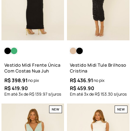
Vestido Mídi Frente Única
Vestido Midi Tule Brilhoso
Com Costas Nua Juh
Cristina
R$
398.91
R$
436.91
no pix
no pix
R$
419.90
R$
459.90
Em até
3
x de
R$
139.97
s/juros
Em até
3
x de
R$
153.30
s/juros
NEW
NEW