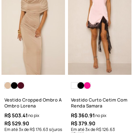
Vestido Cropped Ombro A
Vestido Curto Cetim Com
Ombro Lorena
Renda Samara
R$
503.41
R$
360.91
no pix
no pix
R$
529.90
R$
379.90
Em até
3
x de
R$
176.63
s/juros
Em até
3
x de
R$
126.63