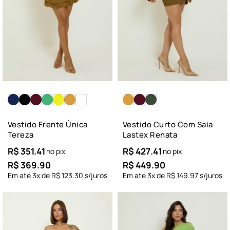
Vestido Frente Única
Vestido Curto Com Saia
Tereza
Lastex Renata
R$
351.41
R$
427.41
no pix
no pix
R$
369.90
R$
449.90
Em até
3
x de
R$
123.30
s/juros
Em até
3
x de
R$
149.97
s/juros