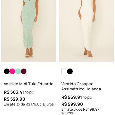
Vestido Mídi Tule Eduarda
Vestido Cropped
Assimétrico Holanda
R$
503.41
no pix
R$
569.91
no pix
R$
529.90
R$
599.90
Em até
3
x de
R$
176.63
s/juros
Em até
3
x de
R$
199.97
s/juros