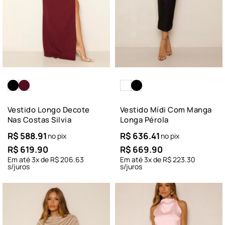
Vestido Longo Decote
Vestido Mídi Com Manga
Nas Costas Silvia
Longa Pérola
R$
588.91
R$
636.41
no pix
no pix
R$
619.90
R$
669.90
Em até
3
x de
R$
206.63
Em até
3
x de
R$
223.30
s/juros
s/juros