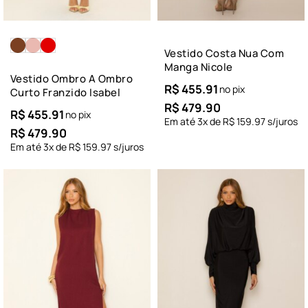
Vestido Costa Nua Com
Manga Nicole
Vestido Ombro A Ombro
R$
455.91
no pix
Curto Franzido Isabel
R$
479.90
R$
455.91
no pix
Em até
3
x de
R$
159.97
s/juros
R$
479.90
Em até
3
x de
R$
159.97
s/juros