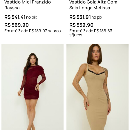
Vestido Midi Franzido
Vestido Gola Alta Com
Rayssa
Saia Longa Melissa
R$
541.41
R$
531.91
no pix
no pix
R$
569.90
R$
559.90
Em até
3
x de
R$
189.97
s/juros
Em até
3
x de
R$
186.63
s/juros