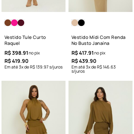
Vestido Tule Curto
Vestido Mídi Com Renda
Raquel
No Busto Janaína
R$
398.91
R$
417.91
no pix
no pix
R$
419.90
R$
439.90
Em até
3
x de
R$
139.97
s/juros
Em até
3
x de
R$
146.63
s/juros