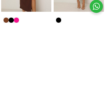
Vestido Ombro A Ombro
Vestido Midi Bicolor Tule
Assimétrico Linho Vivian
Denise
R$
379.91
R$
493.91
no pix
no pix
R$
399.90
R$
519.90
Em até
3
x de
R$
133.30
s/juros
Em até
3
x de
R$
173.30
s/juros