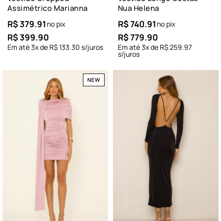
Assimétrico Marianna
Nua Helena
R$
379.91
R$
740.91
no pix
no pix
R$
399.90
R$
779.90
Em até
3
x de
R$
133.30
s/juros
Em até
3
x de
R$
259.97
s/juros
NEW