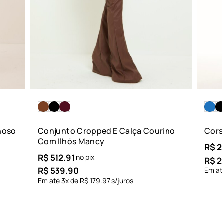
hoso
Conjunto Cropped E Calça Courino
Cors
Com Ilhós Mancy
R$
2
R$
512.91
no pix
R$
2
R$
539.90
Em a
Em até
3
x de
R$
179.97
s/juros