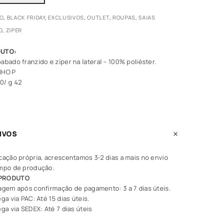
ÃO
,
BLACK FRIDAY
,
EXCLUSIVOS
,
OUTLET
,
ROUPAS
,
SAIAS
O
,
ZIPER
abado franzido e zíper na lateral – 100% poliéster.
NHO P
0/ g 42
IVOS
cação própria, acrescentamos 3-2 dias a mais no envio
empo de produção.
 PRODUTO
agem após confirmação de pagamento: 3 a 7 dias úteis.
ga via PAC: Até 15 dias úteis.
ga via SEDEX: Até 7 dias úteis