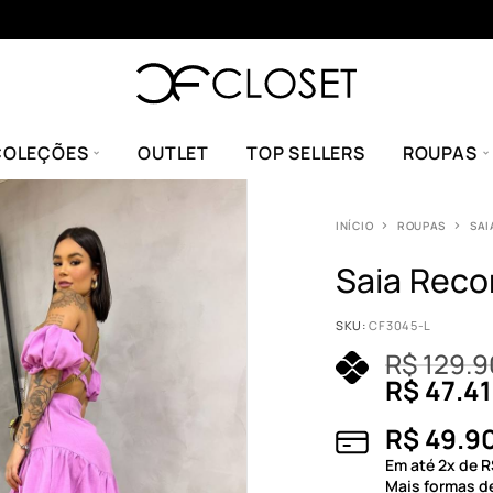
COLEÇÕES
OUTLET
TOP SELLERS
ROUPAS
INÍCIO
ROUPAS
SAI
Saia Reco
SKU:
CF3045-L
R$
129.9
R$
47.41
R$
49.9
Em até
2
x de
R
Mais formas 