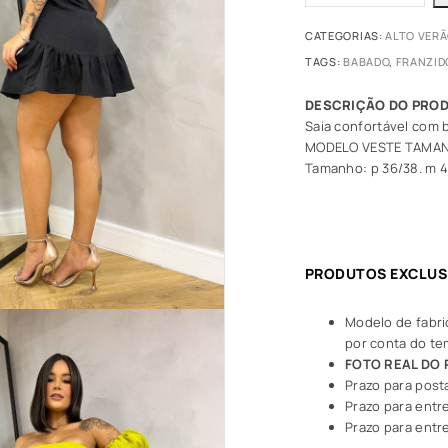
CATEGORIAS:
ALTO VER
TAGS:
BABADO
,
FRANZID
Saia confortável com b
MODELO VESTE TAMA
Tamanho: p 36/38. m 4
PRODUTOS EXCLUS
Modelo de fabri
por conta do t
FOTO REAL DO
Prazo para post
Prazo para entre
Prazo para entre