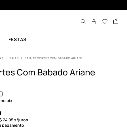
FESTAS
AS
SAIAS
SAIA RECORTES COM BABADO ARIANE
rtes Com Babado Ariane
0
no pix
0
$
24.95
s/juros
de pagamento