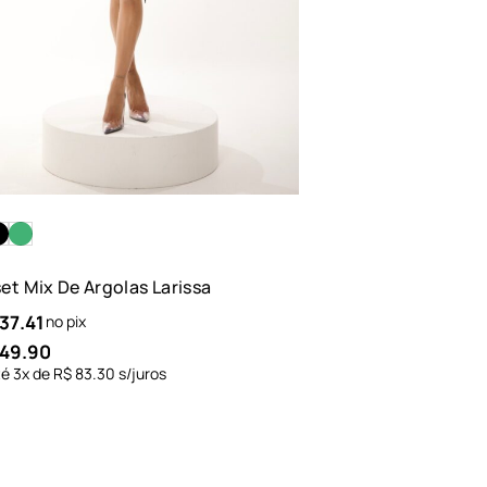
et Mix De Argolas Larissa
37.41
no pix
49.90
té
3
x de
R$
83.30
s/juros