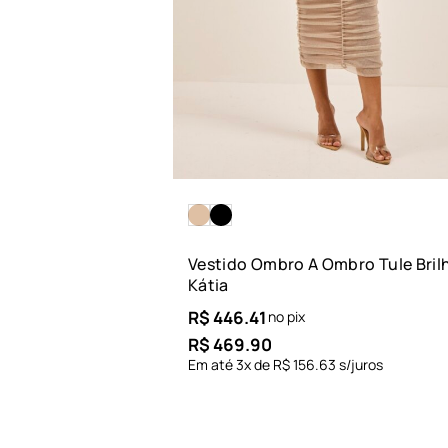
Vestido Ombro A Ombro Tule Bril
Kátia
R$
446.41
no pix
R$
469.90
Em até
3
x de
R$
156.63
s/juros