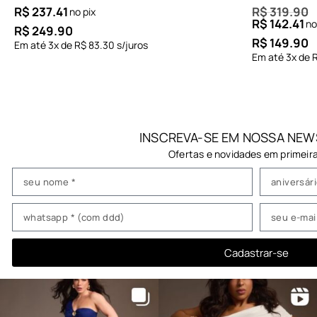
R$
237.41
R$
319.90
no pix
R$
142.41
no
R$
249.90
R$
149.90
Em até
3
x de
R$
83.30
s/juros
Em até
3
x de
INSCREVA-SE EM NOSSA NEW
Ofertas e novidades em primeir
Cadastrar-se