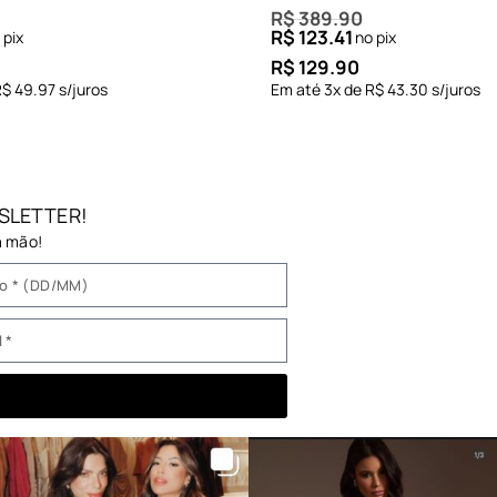
R$
389.90
R$
123.41
 pix
no pix
R$
129.90
R$
49.97
s/juros
Em até
3
x de
R$
43.30
s/juros
SLETTER!
a mão!