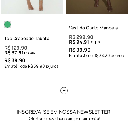
Vestido Curto Manoela
R$
299.90
Top Drapeado Tabata
R$
94.91
no pix
R$
129.90
R$
99.90
R$
37.91
no pix
Em até
3
x de
R$
33.30
s/juros
R$
39.90
Em até
1
x de
R$
39.90
s/juros
INSCREVA-SE EM NOSSA NEWSLETTER!
Ofertas e novidades em primeira mão!