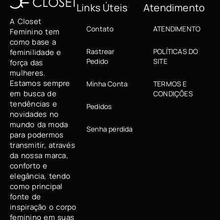
Links Úteis
Atendimento
A Closet
Contato
ATENDIMENTO
Feminino tem
como base a
Rastrear
POLÍTICAS DO
feminilidade e
Pedido
SITE
força das
mulheres.
Estamos sempre
Minha Conta
TERMOS E
em busca de
CONDIÇÕES
tendências e
Pedidos
novidades no
mundo da moda
Senha perdida
para podermos
transmitir, através
da nossa marca,
conforto e
elegância, tendo
como principal
fonte de
inspiração o corpo
feminino em suas