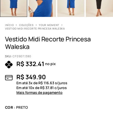
INÍCIO
COLEÇÕES
YOUR MOMENT
VESTIDO MIDI RECORTE PRINCESA WALESKA
Vestido Midi Recorte Princesa
Waleska
SKU:
CF0907.1380
R$
332.41
no pix
R$
349.90
Em até
3
x de
R$
116.63
s/juros
Em até
10
x de
R$
37.81
c/juros
Mais formas de pagamento
COR
: PRETO