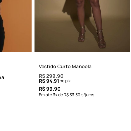
Vestido Curto Manoela
R$
299.90
na
R$
94.91
no pix
R$
99.90
Em até
3
x de
R$
33.30
s/juros