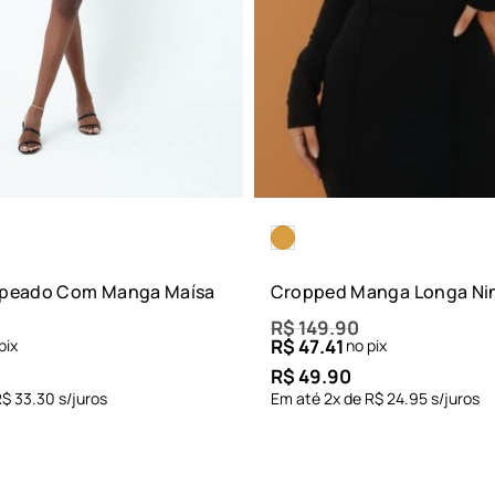
apeado Com Manga Maísa
Cropped Manga Longa Ni
R$
149.90
R$
47.41
pix
no pix
R$
49.90
R$
33.30
s/juros
Em até
2
x de
R$
24.95
s/juros