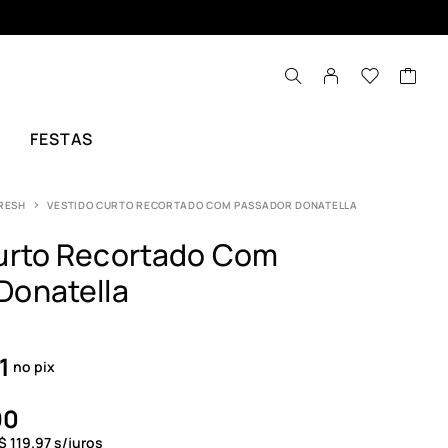
FESTAS
RESH
VESTIDO CURTO RECORTADO COM PASSADOR DONATELLA
urto Recortado Com
Donatella
1
no pix
90
$
119.97
s/juros