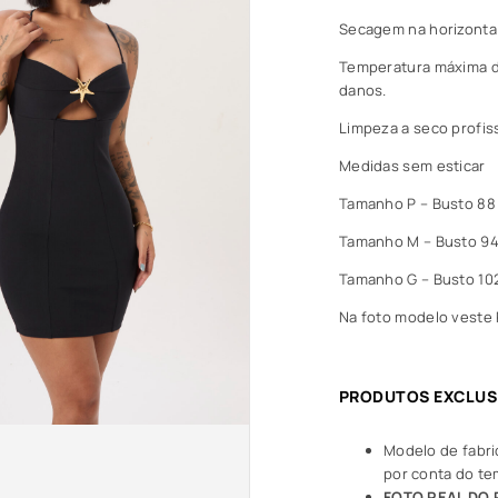
Secagem na horizontal
Temperatura máxima da
danos.
Limpeza a seco profis
Medidas sem esticar
Tamanho P – Busto 88 
Tamanho M – Busto 94 
Tamanho G – Busto 102
Na foto modelo veste 
PRODUTOS EXCLUS
Modelo de fabri
por conta do t
FOTO REAL DO