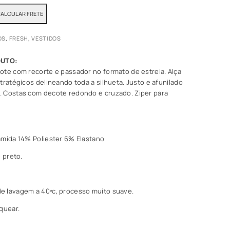
OS
,
FRESH
,
VESTIDOS
ote com recorte e passador no formato de estrela. Alça
tratégicos delineando toda a silhueta. Justo e afunilado
. Costas com decote redondo e cruzado. Ziper para
amida 14% Poliester 6% Elastano
e preto.
e lavagem a 40ºc, processo muito suave.
quear.