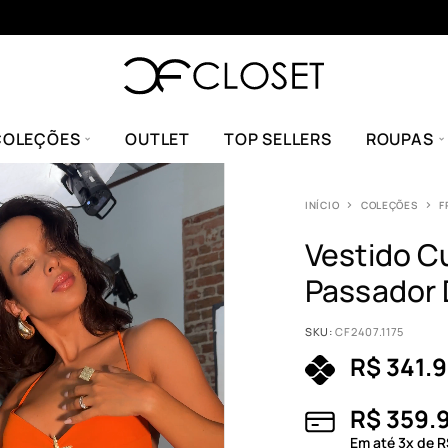
COLEÇÕES
OUTLET
TOP SELLERS
ROUPAS
INÍCIO
COLEÇÕES
F
Vestido C
Passador 
SKU:
CF2407.1175
R$
341.9
R$
359.
Em até
3
x de
R