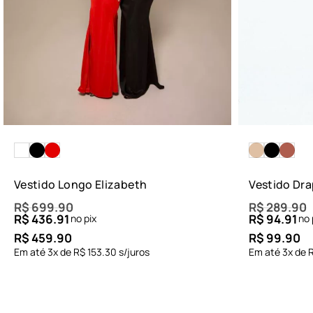
Vestido Longo Elizabeth
Vestido Dr
R$
699.90
R$
289.90
R$
436.91
R$
94.91
no pix
no 
R$
459.90
R$
99.90
Em até
3
x de
R$
153.30
s/juros
Em até
3
x de