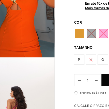
Em até
10
x de
Mais formas 
COR
TAMANHO
P
M
G
ADICIONAR À LISTA
CALCULE O PRAZO E