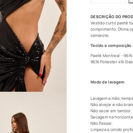
Vestido curto paetê to
comprimento. Ótima op
camarote.
Tecido e composição
Paetê Montreal –96% P
96% Poliester 4% Elas
Modo de lavagem
Lavagem
a mão, tempe
Não alvejar e não bran
Não secar em tambor.
Secagem na horizontal
Não Passar.
Limpeza a úmido profi