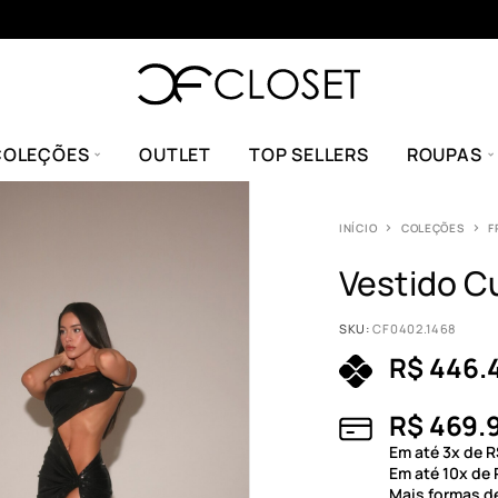
COLEÇÕES
OUTLET
TOP SELLERS
ROUPAS
INÍCIO
COLEÇÕES
F
Vestido C
SKU:
CF0402.1468
R$
446.
R$
469.
Em até
3
x de
R
Em até
10
x de
Mais formas 