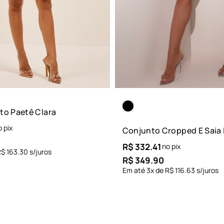
to Paetê Clara
o pix
Conjunto Cropped E Saia 
R$
332.41
no pix
R$
163.30
s/juros
R$
349.90
Em até
3
x de
R$
116.63
s/juros