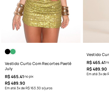
Vestido Cur
R$
465.41
n
Vestido Curto Com Recortes Paetê
July
R$
489.90
Em até
3
x de
R$
465.41
no pix
R$
489.90
Em até
3
x de
R$
163.30
s/juros