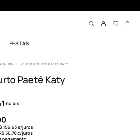
FESTAS
ROM RIO
VESTIDO CURTO PAETÊ KATY
urto Paetê Katy
41
no pix
90
$
156.63
s/juros
R$
50.78
c/juros
de pagamento