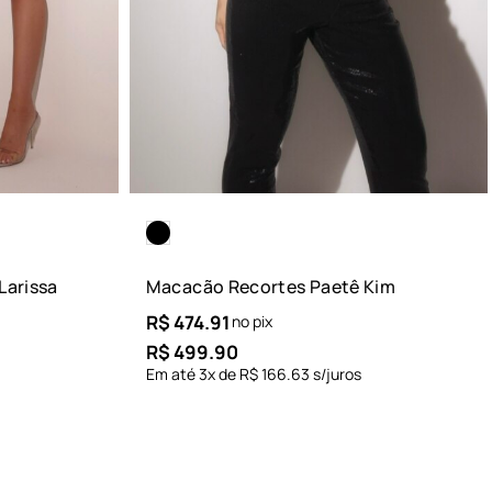
Larissa
Macacão Recortes Paetê Kim
R$
474.91
no pix
R$
499.90
Em até
3
x de
R$
166.63
s/juros