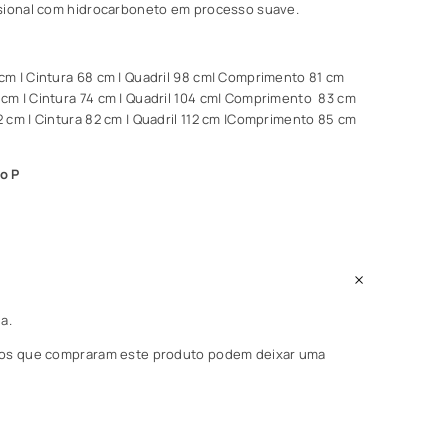
sional com
hidrocarboneto
em processo suave.
m | Cintura 68 cm | Quadril 98 cm| Comprimento 81 cm
m | Cintura 74 cm | Quadril 104 cm| Comprimento 83 cm
 cm | Cintura 82 cm | Quadril 112 cm |Comprimento 85 cm
ho P
a.
dos que compraram este produto podem deixar uma