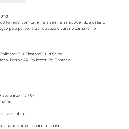
do forrado, com túnel na alça e na saia podendo ajustar o
ção para personalizar o abadá e
curtir o
carnaval no
oliéster % 4 Elastano|Fluid Shine –
tano Forro 94% Poliéster 6% Elastano.
ratura máxima 40º.
quear.
 e na sombra.
ssional em processo muito suave.