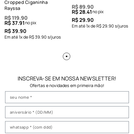
Cropped Ciganinha
R$
89.90
Rayssa
R$
28.41
no pix
R$
119.90
R$
29.90
R$
37.91
no pix
Em até
1
x de
R$
29.90
s/juros
R$
39.90
Em até
1
x de
R$
39.90
s/juros
INSCREVA-SE EM NOSSA NEWSLETTER!
Ofertas e novidades em primeira mão!