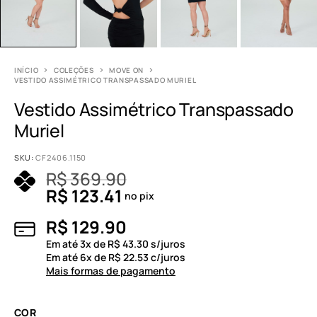
INÍCIO
COLEÇÕES
MOVE ON
VESTIDO ASSIMÉTRICO TRANSPASSADO MURIEL
Vestido Assimétrico Transpassado
Muriel
SKU:
CF2406.1150
R$
369.90
R$
123.41
no pix
R$
129.90
Em até
3
x de
R$
43.30
s/juros
Em até
6
x de
R$
22.53
c/juros
Mais formas de pagamento
COR