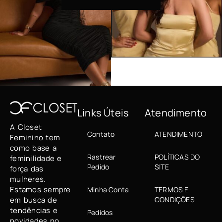
Links Úteis
Atendimento
A Closet
Contato
ATENDIMENTO
Feminino tem
como base a
Rastrear
POLÍTICAS DO
feminilidade e
Pedido
SITE
força das
mulheres.
Estamos sempre
Minha Conta
TERMOS E
em busca de
CONDIÇÕES
tendências e
Pedidos
novidades no