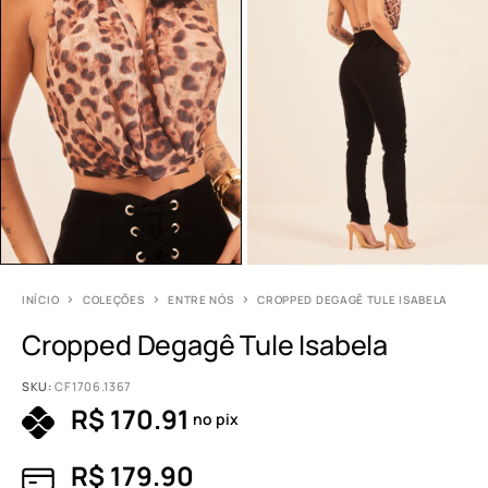
INÍCIO
COLEÇÕES
ENTRE NÓS
CROPPED DEGAGÊ TULE ISABELA
Cropped Degagê Tule Isabela
SKU:
CF1706.1367
R$
170.91
no pix
R$
179.90