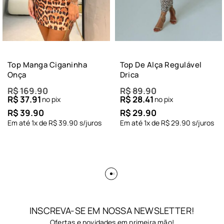
Top Manga Ciganinha
Top De Alça Regulável
Onça
Drica
R$
169.90
R$
89.90
R$
37.91
R$
28.41
no pix
no pix
R$
39.90
R$
29.90
Em até
1
x de
R$
39.90
s/juros
Em até
1
x de
R$
29.90
s/juros
INSCREVA-SE EM NOSSA NEWSLETTER!
Ofertas e novidades em primeira mão!