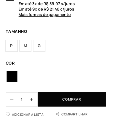
Em até
3
x de
R$
59.97
s/juros
Em até
9
x de
R$
21.40
c/juros
Mais formas de pagamento
TAMANHO
P
M
G
COR
COMPRAR
COMPARTILHAR
ADICIONAR À LISTA