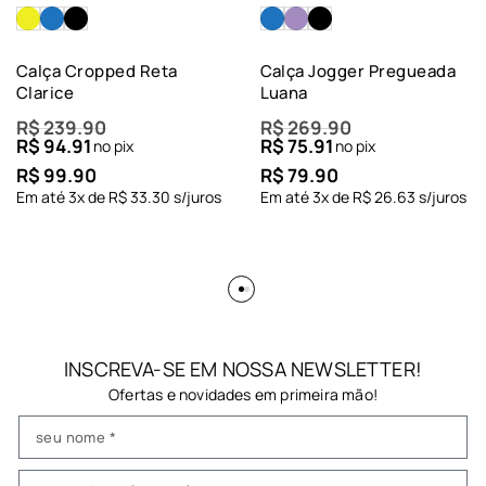
Calça Cropped Reta
Calça Jogger Pregueada
Clarice
Luana
R$
239.90
R$
269.90
R$
94.91
R$
75.91
no pix
no pix
R$
99.90
R$
79.90
Em até
3
x de
R$
33.30
s/juros
Em até
3
x de
R$
26.63
s/juros
INSCREVA-SE EM NOSSA NEWSLETTER!
Ofertas e novidades em primeira mão!