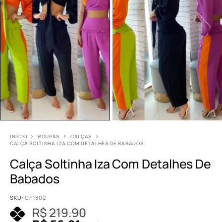
INÍCIO
ROUPAS
CALÇAS
CALÇA SOLTINHA IZA COM DETALHES DE BABADOS
Calça Soltinha Iza Com Detalhes De
Babados
SKU:
CF1802
R$
219.90