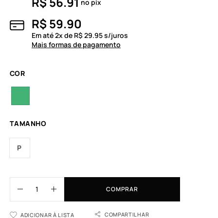
R$
56.91
no pix
R$
59.90
Em até
2
x de
R$
29.95
s/juros
Mais formas de pagamento
COR
TAMANHO
P
COMPRAR
COMPARTILHAR
ADICIONAR À LISTA